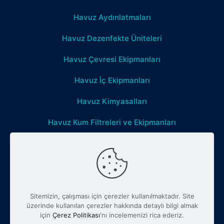
Havuz Aydınlatmaları
Havuz Dezenfekte Üniteleri
Havuz Çevresi Ekipmanları
Havuz İç Ekipmanları
Havuz Kimyasalları
Havuz Kum Filtreleri ve Ekipmanları
Havuz Mekanik Ekipmanları
Havuz Temizlik Ekipmanları
Pompalar
Sitemizin, çalışması için çerezler kullanılmaktadır. Site
üzerinde kullanılan çerezler hakkında detaylı bilgi almak
için
Çerez Politikası
'nı incelemenizi rica ederiz.