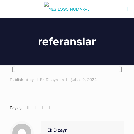
referanslar
Published by
Ek Dizayn
on
Şubat 9, 2024
Paylaş
Ek Dizayn