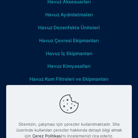
Havuz Aksesuarları
Havuz Aydınlatmaları
Havuz Dezenfekte Üniteleri
Havuz Çevresi Ekipmanları
Havuz İç Ekipmanları
Havuz Kimyasalları
Havuz Kum Filtreleri ve Ekipmanları
Havuz Mekanik Ekipmanları
Havuz Temizlik Ekipmanları
Pompalar
Sitemizin, çalışması için çerezler kullanılmaktadır. Site
üzerinde kullanılan çerezler hakkında detaylı bilgi almak
için
Çerez Politikası
'nı incelemenizi rica ederiz.