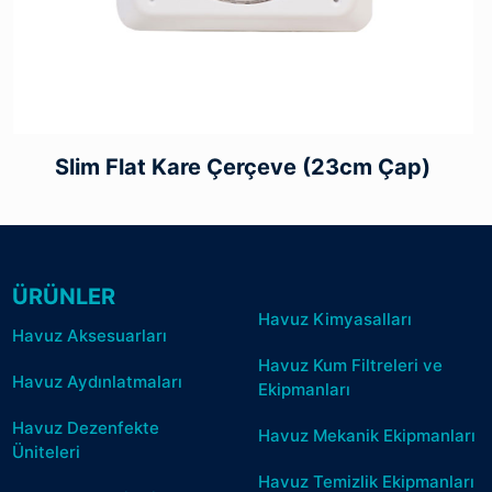
Slim Flat Kare Çerçeve (23cm Çap)
ÜRÜNLER
Havuz Kimyasalları
Havuz Aksesuarları
Havuz Kum Filtreleri ve
Havuz Aydınlatmaları
Ekipmanları
Havuz Dezenfekte
Havuz Mekanik Ekipmanları
Üniteleri
Havuz Temizlik Ekipmanları