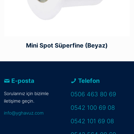
Mini Spot Süperfine (Beyaz)
E-posta
Telefon
Sorularınız için bizimle
0506 463 80 69
iletişime geçin.
0542 100 69 08
info@yghavuz.com
0542 101 69 08