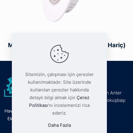
Midi Superfine Led Armatür (Kasa Hariç)
Sitemizin, çalışması için çerezler
Adresimiz
kullanılmaktadır. Site üzerinde
kullanılan çerezler hakkında
Umurca Mah. Emin Anter
detaylı bilgi almak için
Çerez
Blv. No 34/E D:1 Yokuşbaşı
Politikası
'nı incelemenizi rica
Bodrum Muğla
Havuzda Kaliteye Adım Atın,
ederiz.
Ekipmanlarımızla Tanışın!
Daha Fazla